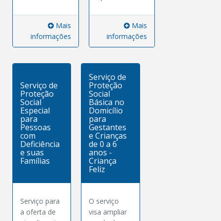
Mais
Mais
informações
informações
Serviço de
Serviço de
Proteção
Proteção
Social
Social
Básica no
Especial
Domicílio
para
para
Pessoas
Gestantes
com
e Crianças
Deficiência
de 0 a 6
e suas
anos -
Famílias
Criança
Feliz
Serviço para
O serviço
a oferta de
visa ampliar