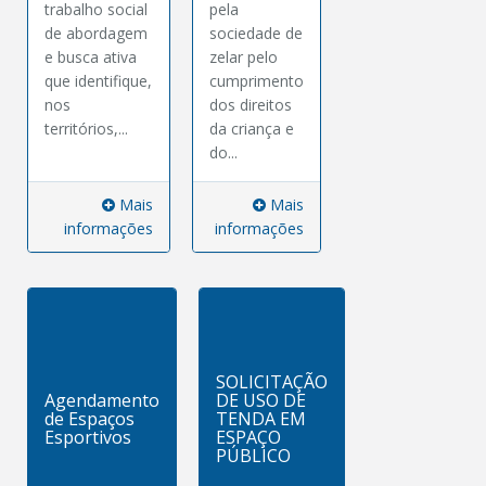
trabalho social
pela
de abordagem
sociedade de
e busca ativa
zelar pelo
que identifique,
cumprimento
nos
dos direitos
territórios,...
da criança e
do...
Mais
Mais
informações
informações
SOLICITAÇÃO
Agendamento
DE USO DE
de Espaços
TENDA EM
Esportivos
ESPAÇO
PÚBLICO