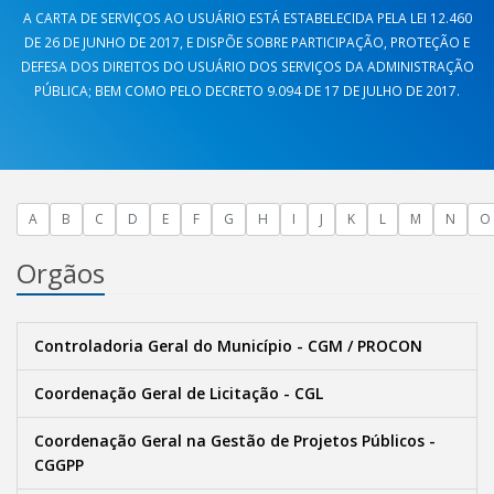
A CARTA DE SERVIÇOS AO USUÁRIO ESTÁ ESTABELECIDA PELA LEI 12.460
DE 26 DE JUNHO DE 2017, E DISPÕE SOBRE PARTICIPAÇÃO, PROTEÇÃO E
DEFESA DOS DIREITOS DO USUÁRIO DOS SERVIÇOS DA ADMINISTRAÇÃO
PÚBLICA; BEM COMO PELO DECRETO 9.094 DE 17 DE JULHO DE 2017.
A
B
C
D
E
F
G
H
I
J
K
L
M
N
O
Orgãos
Controladoria Geral do Município - CGM / PROCON
Coordenação Geral de Licitação - CGL
Coordenação Geral na Gestão de Projetos Públicos -
CGGPP