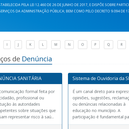
TABELECIDA PELA LEI 12.460 DE 26 DE JUNHO DE 2017, E DISPÕE SOBRE PARTI
ERVIÇOS DA ADMINISTRAÇÃO PÚBLICA; BEM COMO PELO DECRETO 9.094 DE 17 
I
J
K
L
M
N
O
P
Q
R
iços de
Denúncia
NÚNCIA SANITÁRIA
Sistema de Ouvidoria da 
comunicação formal feita por
É um canal direto para expres
idadão, profissional ou
opiniões, sugestões, reclama
ituição às autoridades
ou denúncias relacionadas à
petentes sobre situações que
educação no município. A
am representar risco à saú...
participação é fundamental par