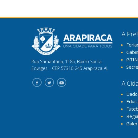
A Pref
Feria
Gabi
GTIN
Rua Samaritana, 1185, Bairro Santa
Secre
Edwiges – CEP 57310-245 Arapiraca-AL
A Cid
Dado
Educ
Futeb
Regiã
Galer