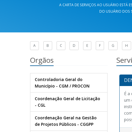
A CARTA DE SERVIÇOS AO USUÁRIO ESTÁ ES
DO USUÁRIO DOS S
A
B
C
D
E
F
G
H
Orgãos
Serv
Controladoria Geral do
DE
Município - CGM / PROCON
É a 
Coordenação Geral de Licitação
um c
- CGL
inst
com
Coordenação Geral na Gestão
poss
de Projetos Públicos - CGGPP