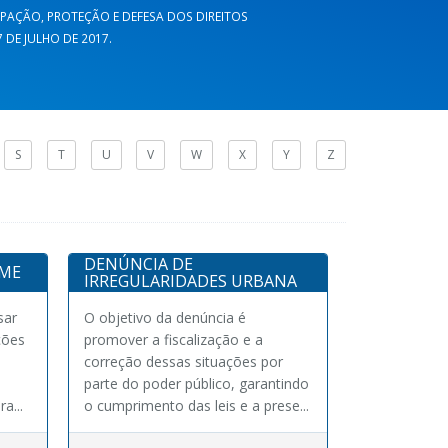
CIPAÇÃO, PROTEÇÃO E DEFESA DOS DIREITOS
DE JULHO DE 2017.
S
T
U
V
W
X
Y
Z
DENÚNCIA DE
SME
IRREGULARIDADES URBANA
sar
O objetivo da denúncia é
ções
promover a fiscalização e a
correção dessas situações por
parte do poder público, garantindo
a...
o cumprimento das leis e a prese...