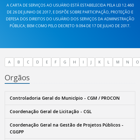
A CARTA DE SERVIÇOS AO USUÁRIO ESTÁ ESTABELECIDA PELA LEI 12.460
DE 26 DE JUNHO DE 2017, E DISPÕE SOBRE PARTICIPAÇÃO, PROTEÇÃO E
DEFESA DOS DIREITOS DO USUÁRIO DOS SERVIÇOS DA ADMINISTRAÇÃO
PÚBLICA; BEM COMO PELO DECRETO 9.094 DE 17 DE JULHO DE 2017.
A
B
C
D
E
F
G
H
I
J
K
L
M
N
O
Orgãos
Controladoria Geral do Município - CGM / PROCON
Coordenação Geral de Licitação - CGL
Coordenação Geral na Gestão de Projetos Públicos -
CGGPP