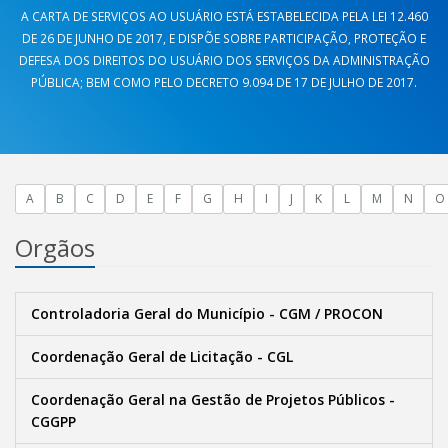
A CARTA DE SERVIÇOS AO USUÁRIO ESTÁ ESTABELECIDA PELA LEI 12.460
DE 26 DE JUNHO DE 2017, E DISPÕE SOBRE PARTICIPAÇÃO, PROTEÇÃO E
DEFESA DOS DIREITOS DO USUÁRIO DOS SERVIÇOS DA ADMINISTRAÇÃO
PÚBLICA; BEM COMO PELO DECRETO 9.094 DE 17 DE JULHO DE 2017.
A
B
C
D
E
F
G
H
I
J
K
L
M
N
O
Orgãos
Controladoria Geral do Município - CGM / PROCON
Coordenação Geral de Licitação - CGL
Coordenação Geral na Gestão de Projetos Públicos -
CGGPP