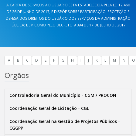
A CARTA DE SERVIÇOS AO USUÁRIO ESTÁ ESTABELECIDA PELA LEI 12.460
DE 26 DE JUNHO DE 2017, E DISPÕE SOBRE PARTICIPAÇÃO, PROTEÇÃO E
DEFESA DOS DIREITOS DO USUÁRIO DOS SERVIÇOS DA ADMINISTRAÇÃO
PÚBLICA; BEM COMO PELO DECRETO 9.094 DE 17 DE JULHO DE 2017.
A
B
C
D
E
F
G
H
I
J
K
L
M
N
O
Orgãos
Controladoria Geral do Município - CGM / PROCON
Coordenação Geral de Licitação - CGL
Coordenação Geral na Gestão de Projetos Públicos -
CGGPP