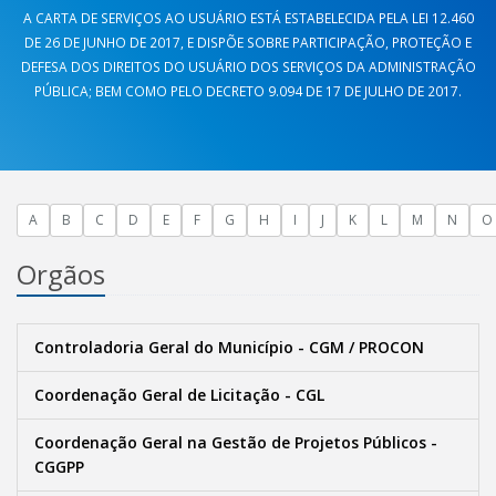
A CARTA DE SERVIÇOS AO USUÁRIO ESTÁ ESTABELECIDA PELA LEI 12.460
DE 26 DE JUNHO DE 2017, E DISPÕE SOBRE PARTICIPAÇÃO, PROTEÇÃO E
DEFESA DOS DIREITOS DO USUÁRIO DOS SERVIÇOS DA ADMINISTRAÇÃO
PÚBLICA; BEM COMO PELO DECRETO 9.094 DE 17 DE JULHO DE 2017.
A
B
C
D
E
F
G
H
I
J
K
L
M
N
O
Orgãos
Controladoria Geral do Município - CGM / PROCON
Coordenação Geral de Licitação - CGL
Coordenação Geral na Gestão de Projetos Públicos -
CGGPP