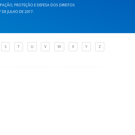
CIPAÇÃO, PROTEÇÃO E DEFESA DOS DIREITOS
DE JULHO DE 2017.
S
T
U
V
W
X
Y
Z