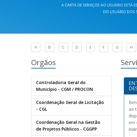
A CARTA DE SERVIÇOS AO USUÁRIO ESTÁ ES
DO USUÁRIO DOS S
A
B
C
D
E
F
G
H
Orgãos
Serv
Controladoria Geral do
EN
DE
Município - CGM / PROCON
Coordenação Geral de Licitação
Ben
- CGL
ao 
dis
Coordenação Geral na Gestão
em 
de Projetos Públicos - CGGPP
indi