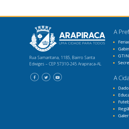
A Pref
Feria
Gabi
GTIN
Rua Samaritana, 1185, Bairro Santa
Secre
Edwiges – CEP 57310-245 Arapiraca-AL
A Cid
Dado
Educ
Futeb
Regiã
Galer