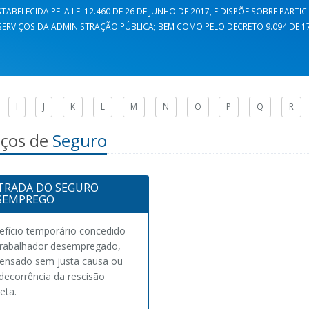
TABELECIDA PELA LEI 12.460 DE 26 DE JUNHO DE 2017, E DISPÕE SOBRE PARTI
ERVIÇOS DA ADMINISTRAÇÃO PÚBLICA; BEM COMO PELO DECRETO 9.094 DE 17 
I
J
K
L
M
N
O
P
Q
R
iços de
Seguro
TRADA DO SEGURO
SEMPREGO
efício temporário concedido
trabalhador desempregado,
pensado sem justa causa ou
decorrência da rescisão
reta.