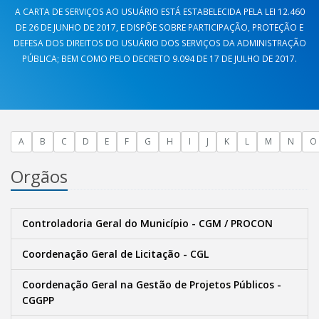
A CARTA DE SERVIÇOS AO USUÁRIO ESTÁ ESTABELECIDA PELA LEI 12.460
DE 26 DE JUNHO DE 2017, E DISPÕE SOBRE PARTICIPAÇÃO, PROTEÇÃO E
DEFESA DOS DIREITOS DO USUÁRIO DOS SERVIÇOS DA ADMINISTRAÇÃO
PÚBLICA; BEM COMO PELO DECRETO 9.094 DE 17 DE JULHO DE 2017.
A
B
C
D
E
F
G
H
I
J
K
L
M
N
O
Orgãos
Controladoria Geral do Município - CGM / PROCON
Coordenação Geral de Licitação - CGL
Coordenação Geral na Gestão de Projetos Públicos -
CGGPP