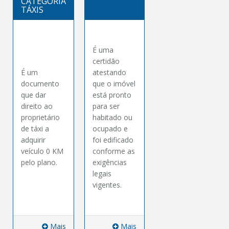
CATEGORIA
TÁXIS
É uma
certidão
É um
atestando
documento
que o imóvel
que dar
está pronto
direito ao
para ser
proprietário
habitado ou
de táxi a
ocupado e
adquirir
foi edificado
veículo 0 KM
conforme as
pelo plano.
exigências
legais
vigentes.
Mais
Mais