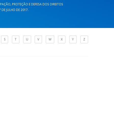
CIPAÇÃO, PROTEÇÃO E DEFESA DOS DIREITOS
DE JULHO DE 2017.
S
T
U
V
W
X
Y
Z