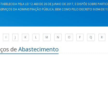
TABELECIDA PELA LEI 12.460 DE 26 DE JUNHO DE 2017, E DISPÕE SOBRE PARTI
ERVIÇOS DA ADMINISTRAÇÃO PÚBLICA; BEM COMO PELO DECRETO 9.094 DE 17 
I
J
K
L
M
N
O
P
Q
R
iços de
Abastecimento