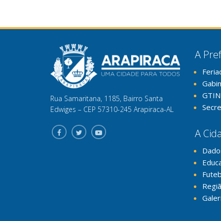
A Pref
Feria
Gabi
GTIN
Rua Samaritana, 1185, Bairro Santa
Secre
Edwiges – CEP 57310-245 Arapiraca-AL
A Cid
Dado
Educ
Futeb
Regiã
Galer