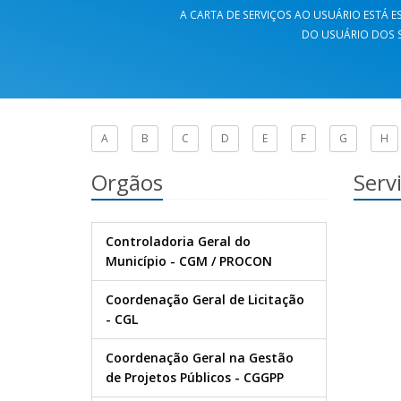
A CARTA DE SERVIÇOS AO USUÁRIO ESTÁ ES
DO USUÁRIO DOS S
A
B
C
D
E
F
G
H
Orgãos
Serv
Controladoria Geral do
Município - CGM / PROCON
Coordenação Geral de Licitação
- CGL
Coordenação Geral na Gestão
de Projetos Públicos - CGGPP