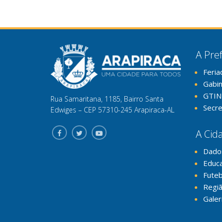
A Pref
Feria
Gabi
GTIN
Rua Samaritana, 1185, Bairro Santa
Secre
Edwiges – CEP 57310-245 Arapiraca-AL
A Cid
Dado
Educ
Futeb
Regiã
Galer