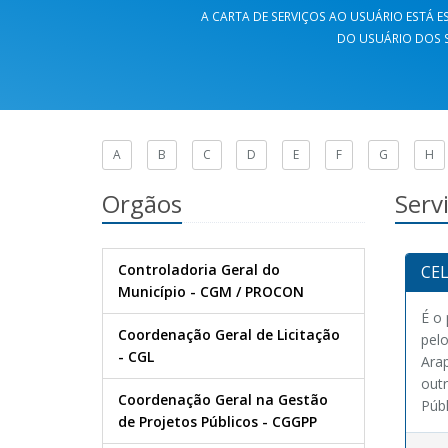
A CARTA DE SERVIÇOS AO USUÁRIO ESTÁ ES
DO USUÁRIO DOS S
A
B
C
D
E
F
G
H
Orgãos
Serv
Controladoria Geral do
CE
Município - CGM / PROCON
É o 
Coordenação Geral de Licitação
pelo
- CGL
Arap
out
Coordenação Geral na Gestão
Públ
de Projetos Públicos - CGGPP