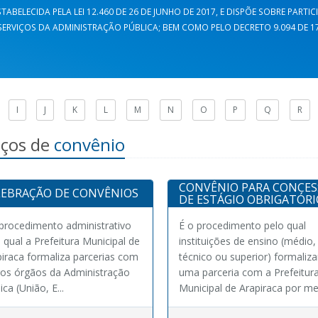
TABELECIDA PELA LEI 12.460 DE 26 DE JUNHO DE 2017, E DISPÕE SOBRE PARTI
ERVIÇOS DA ADMINISTRAÇÃO PÚBLICA; BEM COMO PELO DECRETO 9.094 DE 17 
I
J
K
L
M
N
O
P
Q
R
iços de
convênio
CONVÊNIO PARA CONCE
LEBRAÇÃO DE CONVÊNIOS
DE ESTÁGIO OBRIGATÓRI
procedimento administrativo
É o procedimento pelo qual
 qual a Prefeitura Municipal de
instituições de ensino (médio,
iraca formaliza parcerias com
técnico ou superior) formaliz
ros órgãos da Administração
uma parceria com a Prefeitur
ica (União, E...
Municipal de Arapiraca por mei