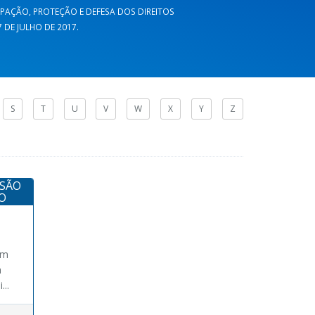
CIPAÇÃO, PROTEÇÃO E DEFESA DOS DIREITOS
DE JULHO DE 2017.
S
T
U
V
W
X
Y
Z
SSÃO
O
am
a
...