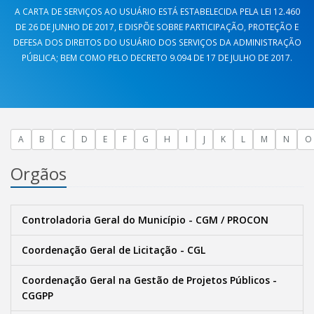
A CARTA DE SERVIÇOS AO USUÁRIO ESTÁ ESTABELECIDA PELA LEI 12.460
DE 26 DE JUNHO DE 2017, E DISPÕE SOBRE PARTICIPAÇÃO, PROTEÇÃO E
DEFESA DOS DIREITOS DO USUÁRIO DOS SERVIÇOS DA ADMINISTRAÇÃO
PÚBLICA; BEM COMO PELO DECRETO 9.094 DE 17 DE JULHO DE 2017.
A
B
C
D
E
F
G
H
I
J
K
L
M
N
O
Orgãos
Controladoria Geral do Município - CGM / PROCON
Coordenação Geral de Licitação - CGL
Coordenação Geral na Gestão de Projetos Públicos -
CGGPP