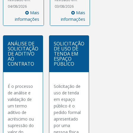
04/08/2026
03/08/2026
Mais
Mais
informações
informações
ANÁLISE DE
SOLICITAÇÃO
SOLICITAÇÃO
DE USO DE
DE ADITIVO
TENDA EM
AO
ESPAÇO
CONTRATO
PÚBLICO
É o processo
Solicitação de
de análise e
uso de tenda
validação de
em espaço
um termo
público é o
aditivo de
pedido formal
acréscimo ou
apresentado
supressão do
por uma
valor do
pessoa física,