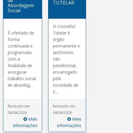
de
TUTELAR
Abordagem
Social
O Conselho
É ofertado de
Tutelar é
forma
órgão
continuada e
permanente e
programada
autônomo,
com a
não
finalidade de
jurisdicional,
assegurar
encarregado
trabalho social
pela
de abordag...
sociedade de
z...
Revisado em:
Revisado em:
04/08/2026
04/08/2026
Mais
Mais
informações
informações