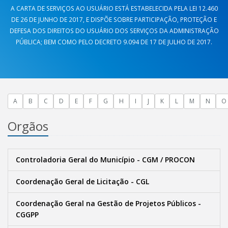
A CARTA DE SERVIÇOS AO USUÁRIO ESTÁ ESTABELECIDA PELA LEI 12.460
DE 26 DE JUNHO DE 2017, E DISPÕE SOBRE PARTICIPAÇÃO, PROTEÇÃO E
DEFESA DOS DIREITOS DO USUÁRIO DOS SERVIÇOS DA ADMINISTRAÇÃO
PÚBLICA; BEM COMO PELO DECRETO 9.094 DE 17 DE JULHO DE 2017.
A
B
C
D
E
F
G
H
I
J
K
L
M
N
O
Orgãos
Controladoria Geral do Município - CGM / PROCON
Coordenação Geral de Licitação - CGL
Coordenação Geral na Gestão de Projetos Públicos -
CGGPP