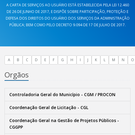
A CARTA DE SERVIÇOS AO USUÁRIO ESTÁ ESTABELECIDA PELA LEI 12.460
DE 26 DE JUNHO DE 2017, E DISPÕE SOBRE PARTICIPAÇÃO, PROTEÇÃO E
DEFESA DOS DIREITOS DO USUÁRIO DOS SERVIÇOS DA ADMINISTRAÇÃO
PÚBLICA; BEM COMO PELO DECRETO 9.094 DE 17 DE JULHO DE 2017.
A
B
C
D
E
F
G
H
I
J
K
L
M
N
O
Orgãos
Controladoria Geral do Município - CGM / PROCON
Coordenação Geral de Licitação - CGL
Coordenação Geral na Gestão de Projetos Públicos -
CGGPP