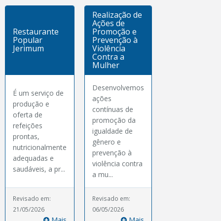
Realização de
Ações de
Restaurante
Promoção e
Popular
Prevenção à
Jerimum
Violência
Contra a
Mulher
Desenvolvemos
É um serviço de
ações
produção e
contínuas de
oferta de
promoção da
refeições
igualdade de
prontas,
gênero e
nutricionalmente
prevenção à
adequadas e
violência contra
saudáveis, a pr...
a mu...
Revisado em:
Revisado em:
21/05/2026
06/05/2026
Mais
Mais