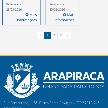
Revisado em:
Revisado em:
23/03/2026
25/02/2026
Mais
Mais
informações
informações
«
1
2
3
»
Rua Samaritana, 1185, Bairro Santa Edwiges – CEP 57310-245