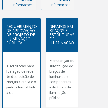
informações
informações
REQUERIMENTO
REPAROS EM
DE APROVAÇÃO
BRAÇOS E
DE PROJETO DE
ESTRUTURAS
ILUMINAÇÃO
DE
PÚBLICA
ILUMINAÇÃO.
Manutenção ou
A solicitação para
substituição de
liberação de rede
braços de
de distribuição de
luminárias e
energia elétrica é o
componentes
pedido formal feito
estruturais da
à c...
iluminação
pública.