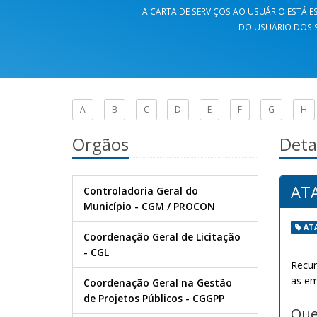
A CARTA DE SERVIÇOS AO USUÁRIO ESTÁ ES
DO USUÁRIO DOS S
A
B
C
D
E
F
G
H
Orgãos
Deta
ATA
Controladoria Geral do
Município - CGM / PROCON
AT
Coordenação Geral de Licitação
- CGL
Recur
as em
Coordenação Geral na Gestão
de Projetos Públicos - CGGPP
Que