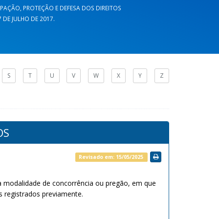
CIPAÇÃO, PROTEÇÃO E DEFESA DOS DIREITOS
DE JULHO DE 2017.
S
T
U
V
W
X
Y
Z
OS
Revisado em: 15/05/2025
na modalidade de concorrência ou pregão, em que
registrados previamente.