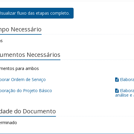
isualizar fluxo das etapas completo.
po Necessário
as
umentos Necessários
mentos para ambos
borar Ordem de Serviço
Elabora
boração do Projeto Básico
Elabora
análise e
idade do Documento
erminado