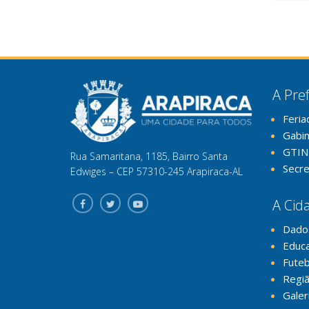
A Pref
Feria
Gabi
GTIN
Rua Samaritana, 1185, Bairro Santa
Secre
Edwiges – CEP 57310-245 Arapiraca-AL
A Cid
Dado
Educ
Futeb
Regiã
Galer