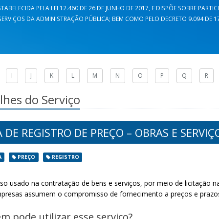
TABELECIDA PELA LEI 12.460 DE 26 DE JUNHO DE 2017, E DISPÕE SOBRE PARTI
ERVIÇOS DA ADMINISTRAÇÃO PÚBLICA; BEM COMO PELO DECRETO 9.094 DE 17 
I
J
K
L
M
N
O
P
Q
R
lhes do Serviço
 DE REGISTRO DE PREÇO – OBRAS E SERVIÇ
A
PREÇO
REGISTRO
so usado na contratação de bens e serviços, por meio de licitação 
presas assumem o compromisso de fornecimento a preços e prazos 
m pode utilizar esse serviço?