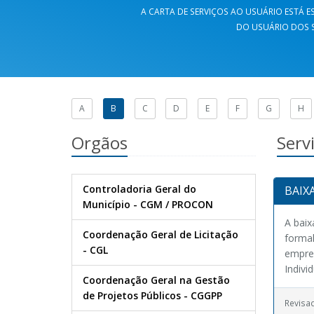
A CARTA DE SERVIÇOS AO USUÁRIO ESTÁ ES
DO USUÁRIO DOS S
A
B
C
D
E
F
G
H
Orgãos
Serv
Controladoria Geral do
BAIX
Município - CGM / PROCON
A baix
Coordenação Geral de Licitação
formal
- CGL
empre
Individu
Coordenação Geral na Gestão
de Projetos Públicos - CGGPP
Revisa