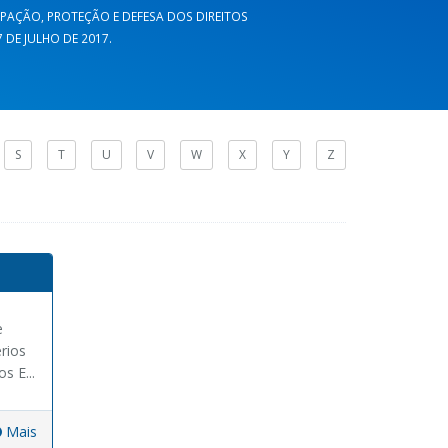
CIPAÇÃO, PROTEÇÃO E DEFESA DOS DIREITOS
DE JULHO DE 2017.
S
T
U
V
W
X
Y
Z
e
rios
s E...
Mais