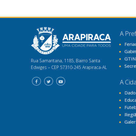
A Pref
Feria
Gabi
GTIN
Rua Samaritana, 1185, Bairro Santa
Secre
Edwiges – CEP 57310-245 Arapiraca-AL
A Cid
Dado
Educ
Futeb
Regiã
Galer