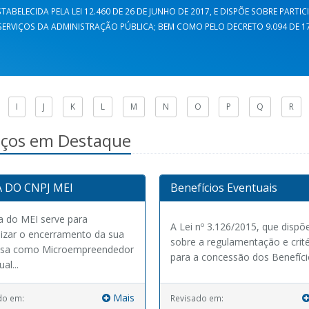
TABELECIDA PELA LEI 12.460 DE 26 DE JUNHO DE 2017, E DISPÕE SOBRE PARTI
ERVIÇOS DA ADMINISTRAÇÃO PÚBLICA; BEM COMO PELO DECRETO 9.094 DE 17 
I
J
K
L
M
N
O
P
Q
R
iços em Destaque
A DO CNPJ MEI
Benefícios Eventuais
a do MEI serve para
A Lei nº 3.126/2015, que dispõ
izar o encerramento da sua
sobre a regulamentação e crité
sa como Microempreendedor
para a concessão dos Benefício
al...
Mais
do em:
Revisado em: