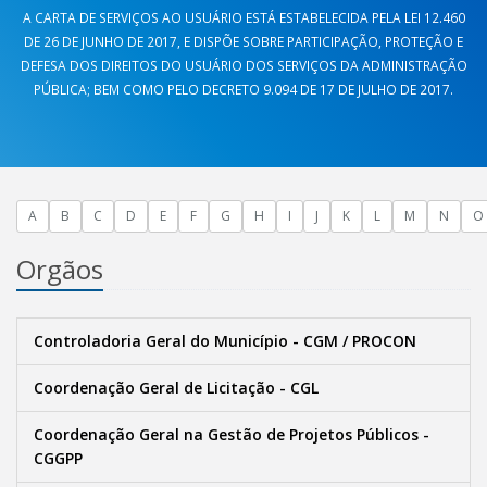
A CARTA DE SERVIÇOS AO USUÁRIO ESTÁ ESTABELECIDA PELA LEI 12.460
DE 26 DE JUNHO DE 2017, E DISPÕE SOBRE PARTICIPAÇÃO, PROTEÇÃO E
DEFESA DOS DIREITOS DO USUÁRIO DOS SERVIÇOS DA ADMINISTRAÇÃO
PÚBLICA; BEM COMO PELO DECRETO 9.094 DE 17 DE JULHO DE 2017.
A
B
C
D
E
F
G
H
I
J
K
L
M
N
O
Orgãos
Controladoria Geral do Município - CGM / PROCON
Coordenação Geral de Licitação - CGL
Coordenação Geral na Gestão de Projetos Públicos -
CGGPP