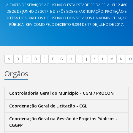
A CARTA DE SERVIÇOS AO USUÁRIO ESTÁ ESTABELECIDA PELA LEI 12.460
DE 26 DE JUNHO DE 2017, E DISPÕE SOBRE PARTICIPAÇÃO, PROTEÇÃO E
DEFESA DOS DIREITOS DO USUÁRIO DOS SERVIÇOS DA ADMINISTRAÇÃO
PÚBLICA; BEM COMO PELO DECRETO 9.094 DE 17 DE JULHO DE 2017.
A
B
C
D
E
F
G
H
I
J
K
L
M
N
O
Orgãos
Controladoria Geral do Município - CGM / PROCON
Coordenação Geral de Licitação - CGL
Coordenação Geral na Gestão de Projetos Públicos -
CGGPP