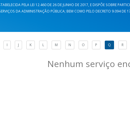
TABELECIDA PELA LEI 12.460 DE 26 DE JUNHO DE 2017, E DISPÕE SOBRE PARTI
ERVIÇOS DA ADMINISTRAÇÃO PÚBLICA; BEM COMO PELO DECRETO 9.094 DE 17 
I
J
K
L
M
N
O
P
Q
R
Nenhum serviço en