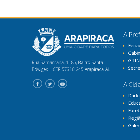
A Pref
Feria
Gabi
GTIN
Rua Samaritana, 1185, Bairro Santa
Secre
Edwiges – CEP 57310-245 Arapiraca-AL
A Cid
Dado
Educ
Futeb
Regiã
Galer