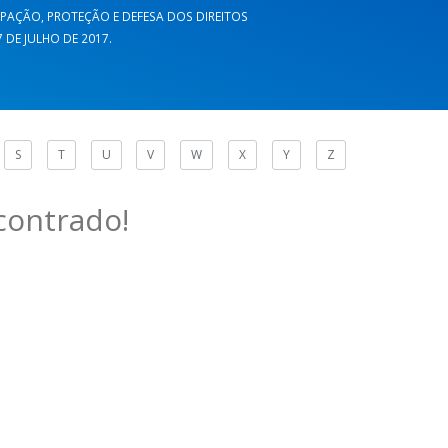
CIPAÇÃO, PROTEÇÃO E DEFESA DOS DIREITOS
DE JULHO DE 2017.
S
T
U
V
W
X
Y
Z
contrado!