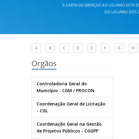
A CARTA DE SERVIÇOS AO USUÁRIO ESTÁ ES
DO USUÁRIO DOS S
A
B
C
D
E
F
G
H
Orgãos
Controladoria Geral do
Município - CGM / PROCON
Coordenação Geral de Licitação
- CGL
Coordenação Geral na Gestão
de Projetos Públicos - CGGPP